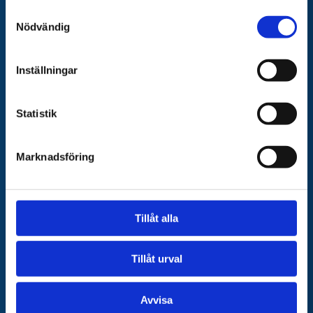
Samtyckesval
POOL & SPA HALMSTAD
Nödvändig
Smedvägen 19
302 65 Halmstad
Inställningar
Showroom vägbeskrivning
035 500 00
Statistik
+46 (0)733 325 000
info@poolspahalmstad.se
Marknadsföring
Integritetspolicy
Leveransvillkor
Tillåt alla
SNABBA LÄNKAR
POOLER
Tillåt urval
POOLTAK
SPABAD
Avvisa
SWIMSPA