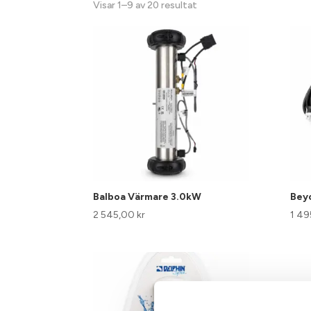
Visar 1–9 av 20 resultat
Balboa Värmare 3.0kW
Bey
2 545,00
kr
1 4