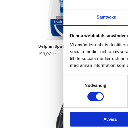
Samtycke
Denna webbplats använder 
Vi använder enhetsidentifierar
Delphin Spa Brush
Delp
sociala medier och analysera 
199,00
kr
127
till de sociala medier och a
med annan information som du 
Samtyckesval
Nödvändig
Avvisa