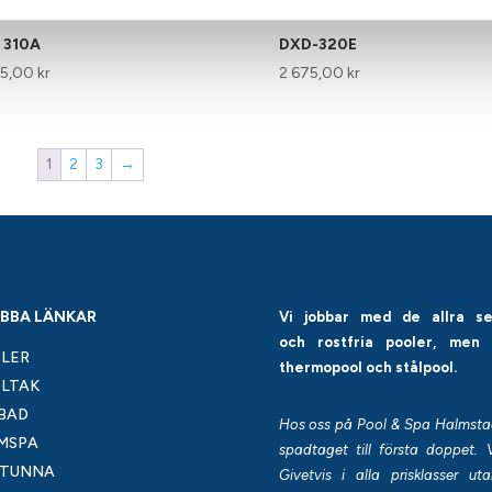
 310A
DXD-320E
95,00
kr
2 675,00
kr
1
2
3
→
BBA LÄNKAR
Vi jobbar med de allra s
och rostfria pooler, men
LER
thermopool och stålpool.
LTAK
BAD
Hos oss på Pool & Spa Halmstad k
MSPA
spadtaget till första doppet. 
TUNNA
Givetvis i alla prisklasser 