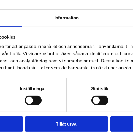
Information
cookies
e för att anpassa innehållet och annonserna till användarna, tillh
hin SPA Doseringsflottör
Delphin Spa Waterwand
vår trafik. Vi vidarebefordrar även sådana identifierare och anna
,00
kr
279,00
kr
nnons- och analysföretag som vi samarbetar med. Dessa kan i sin
har tillhandahållit eller som de har samlat in när du har använt 
Inställningar
Statistik
Tillåt urval