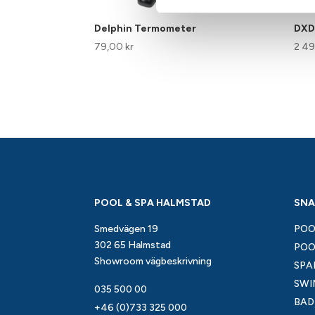
Delphin Termometer
DXD
79,00
kr
2 4
POOL & SPA HALMSTAD
SNA
Smedvägen 19
POO
302 65 Halmstad
POO
Showroom vägbeskrivning
SPA
SWI
035 500 00
BAD
+46 (0)733 325 000