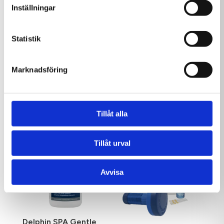
Inställningar
Statistik
Marknadsföring
Delphin SPA Klor 1 kg
Delphin SPA pH Minus
1,5 kg
179,00
kr
89,00
kr
Tillåt alla
Tillåt urval
Avvisa
Delphin SPA Gentle