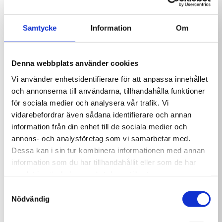
Fördelar
Delphin tabletter
Delphin SPA Brom
Snabblösande klortabletter för spabad
Samtycke
Information
Om
pH/O2
Tabs 20g 1 kg
För både kontinuerlig klorering och
139,00
kr
399,00
kr
chockklorering
Smidig dosering i portionsform
Denna webbplats använder cookies
Hjälper till att hålla spavattnet rent och
Vi använder enhetsidentifierare för att anpassa innehållet
hygieniskt
och annonserna till användarna, tillhandahålla funktioner
Passar vid uppstart, vattenbyte och efter bad
för sociala medier och analysera vår trafik. Vi
Innehåller cirka 50 tabletter à 20 gram
vidarebefordrar även sådana identifierare och annan
Praktisk 1 kg förpackning
information från din enhet till de sociala medier och
annons- och analysföretag som vi samarbetar med.
Dessa kan i sin tur kombinera informationen med annan
information som du har tillhandahållit eller som de har
Delphin SPA Klor Tabs
Delphin SPA Gel
20g 1 kg
Cleaner 1L
samlat in när du har använt deras tjänster.
199,00
kr
179,00
kr
Samtyckesval
Nödvändig