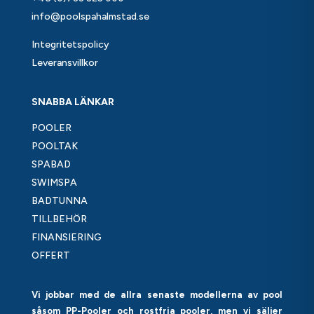
info@poolspahalmstad.se
Integritetspolicy
Leveransvillkor
SNABBA LÄNKAR
POOLER
POOLTAK
SPABAD
SWIMSPA
BADTUNNA
TILLBEHÖR
FINANSIERING
OFFERT
Vi jobbar med de allra senaste modellerna av pool
såsom PP-Pooler och rostfria pooler, men vi säljer