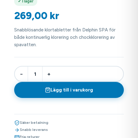
✓ I lager
269,00
kr
Snabblösande klortabletter från Delphin SPA för
både kontinuerlig klorering och chockklorering av
spavatten.
−
+
Lägg till i varukorg
Säker betalning
Snabb leverans
Fria returer