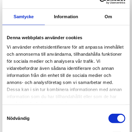
färdigt paket med allt det viktigaste samlat på
ett ställe.
Delphin SPA Filter
Delphin SPA Gentle
Samtycke
Information
Om
Cleaner 1L
Clarifier 1L
Innehåller:
199,00
kr
169,00
kr
1 kg Spa Klor
Denna webbplats använder cookies
1 kg Spa Klor Tabs 20g
1 kg Spa pH Plus
Vi använder enhetsidentifierare för att anpassa innehållet
1,5 kg Spa pH Minus
och annonserna till användarna, tillhandahålla funktioner
1 liter Spa Filter Cleaner
för sociala medier och analysera vår trafik. Vi
50 st teststickor
vidarebefordrar även sådana identifierare och annan
Doseringsflottör
information från din enhet till de sociala medier och
Skötselguide
annons- och analysföretag som vi samarbetar med.
Dessa kan i sin tur kombinera informationen med annan
information som du har tillhandahållit eller som de har
Delphin SPA Klor 1 kg
Delphin SPA Pipe
Cleaner 1L
samlat in när du har använt deras tjänster.
179,00
kr
189,00
kr
Samtyckesval
Nödvändig