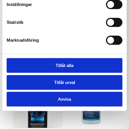
Inställningar
Statistik
Marknadsföring
Delphin SPA pH Plus 1
Delphin SPA Klor Tabs
kg
20g 1 kg
89,00
kr
199,00
kr
Tillåt alla
Tillåt urval
Avvisa