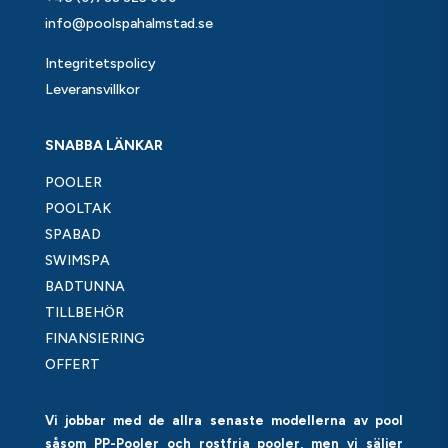
info@poolspahalmstad.se
Integritetspolicy
Leveransvillkor
SNABBA LÄNKAR
POOLER
POOLTAK
SPABAD
SWIMSPA
BADTUNNA
TILLBEHÖR
FINANSIERING
OFFERT
Vi jobbar med de allra senaste modellerna av pool
såsom PP-Pooler och rostfria pooler, men vi säljer