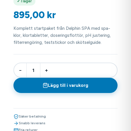
✓ I lager
895,00
kr
Komplett startpaket från Delphin SPA med spa-
klor, klortabletter, doseringsflottör, pH justering,
filterrengöring, teststickor och skötselguide.
−
+
Lägg till i varukorg
Säker betalning
Snabb leverans
Fria returer