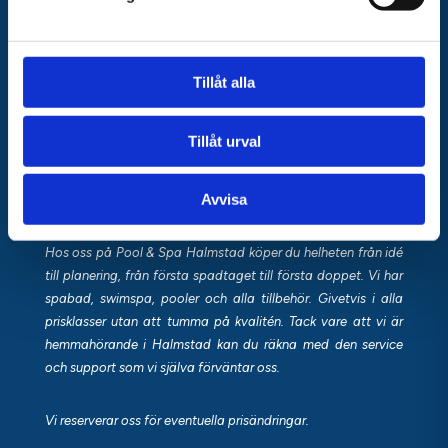
TILLBEHÖR
FINANSIERING
OFFERT
Tillåt alla
Vi jobbar med de allra senaste modellerna av pool
Tillåt urval
såsom PP-Pooler och rostfria pooler, men vi säljer
också de gamla modellerna med thermopool och
Avvisa
stålpool.
Hos oss på Pool & Spa Halmstad köper du helheten från idé
till planering, från första spadtaget till första doppet. Vi har
spabad, swimspa, pooler och alla tillbehör. Givetvis i alla
prisklasser utan att tumma på kvalitén. Tack vare att vi är
hemmahörande i Halmstad kan du räkna med den service
och support som vi själva förväntar oss.
Vi reserverar oss för eventuella prisändringar.