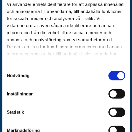
POOL & SPA HALMSTAD
Vi använder enhetsidentifierare för att anpassa innehållet
och annonserna till användarna, tillhandahålla funktioner
Smedvägen 19
för sociala medier och analysera vår trafik. Vi
302 65 Halmstad
vidarebefordrar även sådana identifierare och annan
Showroom vägbeskrivning
information från din enhet till de sociala medier och
035 500 00
annons- och analysföretag som vi samarbetar med.
+46 (0)733 325 000
Dessa kan i sin tur kombinera informationen med annan
info@poolspahalmstad.se
information som du har tillhandahållit eller som de har
samlat in när du har använt deras tjänster.
Integritetspolicy
Samtyckesval
Leveransvillkor
Nödvändig
SNABBA LÄNKAR
Inställningar
POOLER
POOLTAK
Statistik
SPABAD
SWIMSPA
Marknadsföring
BADTUNNA