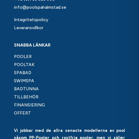
info@poolspahalmstad.se
Integritetspolicy
Leveransvillkor
SNABBA LÄNKAR
POOLER
POOLTAK
SPABAD
SWIMSPA
BADTUNNA
TILLBEHÖR
FINANSIERING
OFFERT
Vi jobbar med de allra senaste modellerna av pool
såsom PP-Pooler och rostfria pooler, men vi säljer