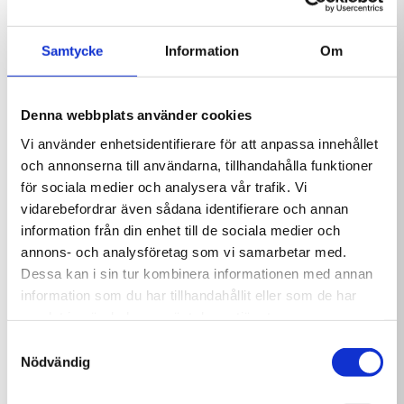
Halmstad.
Viktigt: Dosera alltid enligt anvisningarna på
Delphin pH-Plus
Delphin MultiTab 20g
Samtycke
Information
Om
Granulat 5 kg
3 kg
förpackningen. Flytande klor ska hanteras
299,00
kr
599,00
kr
varsamt och får aldrig blandas med andra
kemikalier. Förvara produkten svalt, väl ventilerat
Denna webbplats använder cookies
och oåtkomligt för barn.
Vi använder enhetsidentifierare för att anpassa innehållet
Viktigt om leverans
och annonserna till användarna, tillhandahålla funktioner
för sociala medier och analysera vår trafik. Vi
Denna produkt skickas inte. Endast
vidarebefordrar även sådana identifierare och annan
avhämtning i butik.
information från din enhet till de sociala medier och
På grund av vikt och kemikalieklassning säljs
annons- och analysföretag som vi samarbetar med.
Delphin Klor flytande 24 kg endast för
Dessa kan i sin tur kombinera informationen med annan
upphämtning hos Pool & Spa Halmstad.
information som du har tillhandahållit eller som de har
Delphin tabletter
Delphin Flockfix
Fördelar
pH/O2
Flytande 3 L
samlat in när du har använt deras tjänster.
139,00
kr
279,00
kr
Samtyckesval
Flytande klor för pool
Nödvändig
För automatisk dosering
Passar doseringspump och doseringsanläggning