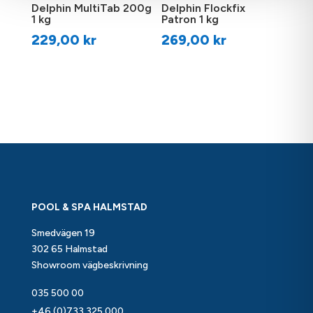
Leverans:
Endast avhämtning i butik
Delphin MultiTab 200g
Delphin Flockfix
1 kg
Patron 1 kg
229,00
kr
269,00
kr
POOL & SPA HALMSTAD
Smedvägen 19
302 65 Halmstad
Showroom vägbeskrivning
035 500 00
+46 (0)733 325 000