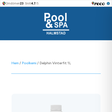
Hem
/
Poolkemi
/ Delphin Vinterfit 1L