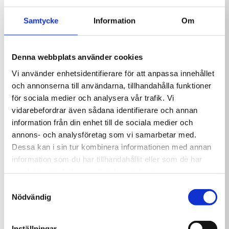
För vinterstängning av pool
Delphin Flockfix
Delphin tabletter
Flytande 1L
pH/O2
Praktisk 1 liters flaska
Samtycke
Information
Om
119,00
kr
139,00
kr
Denna webbplats använder cookies
Vi använder enhetsidentifierare för att anpassa innehållet
och annonserna till användarna, tillhandahålla funktioner
för sociala medier och analysera vår trafik. Vi
vidarebefordrar även sådana identifierare och annan
information från din enhet till de sociala medier och
annons- och analysföretag som vi samarbetar med.
Dessa kan i sin tur kombinera informationen med annan
Delphin MultiTab 200g
Delphin pH Minus
information som du har tillhandahållit eller som de har
10 kg
Granulat 1,5 kg
samlat in när du har använt deras tjänster.
1 395,00
kr
85,00
kr
Samtyckesval
Nödvändig
Inställningar