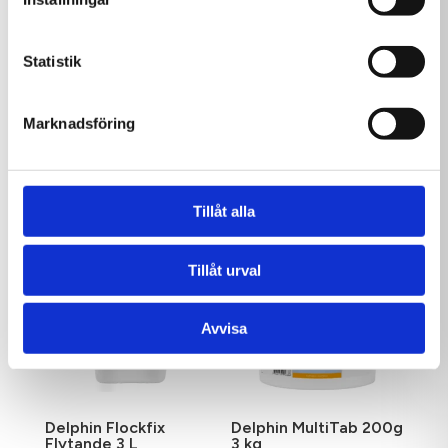
Statistik
Marknadsföring
Delphin pH-Minus
Delphin Alka Up
flytande 28 kg
Granulat 5 kg
995,00
kr
249,00
kr
Tillåt alla
Tillåt urval
Avvisa
Delphin Flockfix
Delphin MultiTab 200g
Flytande 3 L
3 kg