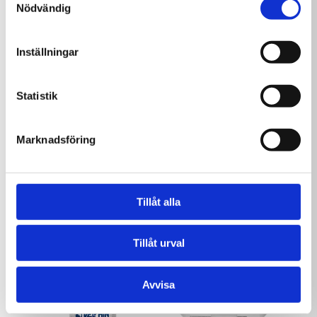
Delphin Antiklor 1 kg
Delphin MultiTab 20g
Nödvändig
3 kg
209,00
kr
599,00
kr
Inställningar
Statistik
Marknadsföring
Tillåt alla
Delphin Klor flytande
Delphin Chockklor
24 kg
Granulat 1 kg
995,00
kr
209,00
kr
Tillåt urval
Avvisa