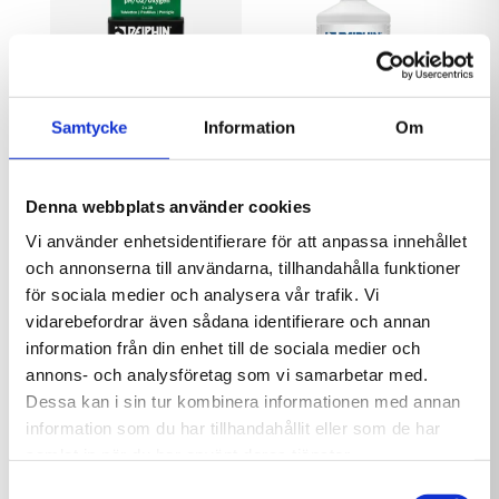
Plus och Baqua Shock för att skapa en komplett
rutin för klorfri poolskötsel. Produkten hjälper
till att motverka grumligt vatten och
mikrobiologisk tillväxt, samtidigt som den bidrar
till en stabilare vattenkvalitet under
Samtycke
Information
Om
badsäsongen.
Delphin tabletter
Delphin AlgiFix Special
För bästa resultat bör Baquacil Check användas
pH/O2
1L
Denna webbplats använder cookies
enligt rekommenderad dosering och alltid
139,00
kr
199,00
kr
tillsammans med övriga produkter i samma
Vi använder enhetsidentifierare för att anpassa innehållet
behandlingssystem. Kontrollera även pH värde
och annonserna till användarna, tillhandahålla funktioner
och alkalinitet regelbundet, eftersom rätt
för sociala medier och analysera vår trafik. Vi
vattenbalans gör behandlingen mer effektiv och
vidarebefordrar även sådana identifierare och annan
hjälper poolvattnet att hålla sig klart längre.
information från din enhet till de sociala medier och
Produkten passar dig som vill ha ett klorfritt
annons- och analysföretag som vi samarbetar med.
alternativ för poolen och samtidigt vill följa en
Dessa kan i sin tur kombinera informationen med annan
tydlig och beprövad vattenvårdsrutin.
information som du har tillhandahållit eller som de har
samlat in när du har använt deras tjänster.
Samtyckesval