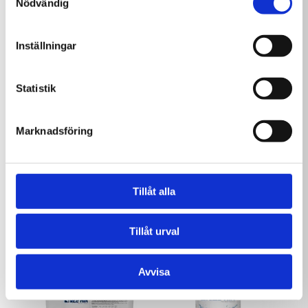
Tester pH/Klor
Granulat 3 kg
Nödvändig
99,00
kr
419,00
kr
Inställningar
Statistik
Marknadsföring
Delphin Flockfix
Delphin MultiTab 20g
Tillåt alla
Patron 1 kg
3 kg
269,00
kr
599,00
kr
Tillåt urval
Avvisa