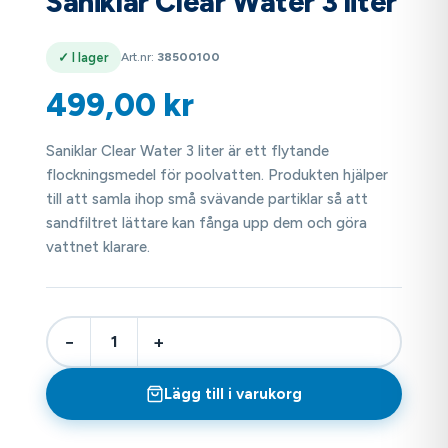
Saniklar Clear Water 3 liter
✓ I lager
Art.nr:
38500100
499,00
kr
Saniklar Clear Water 3 liter är ett flytande
flockningsmedel för poolvatten. Produkten hjälper
till att samla ihop små svävande partiklar så att
sandfiltret lättare kan fånga upp dem och göra
vattnet klarare.
−
+
Lägg till i varukorg