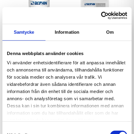
och mer inbjudande när vanlig filtrering inte
riktigt räcker till.
Produkten passar särskilt bra efter hög
badbelastning, efter regn, vid grumligt vatten
Samtycke
Information
Om
eller när poolen behöver extra hjälp för att
Delphin MultiTab 200g
Delphin AlgiFix
återfå sin klarhet. Den används direkt i poolen
1 kg
Standard 3L
och fördelas jämnt längs poolens kanter medan
Denna webbplats använder cookies
229,00
kr
239,00
kr
filterpumpen är igång.
Vi använder enhetsidentifierare för att anpassa innehållet
För bästa resultat bör sandfiltret retursköljas
och annonserna till användarna, tillhandahålla funktioner
innan behandling. Efter tillsättning låter du
för sociala medier och analysera vår trafik. Vi
filterpumpen gå, väntar enligt rekommendation
vidarebefordrar även sådana identifierare och annan
och retursköljer därefter sandfiltret igen. Vid
information från din enhet till de sociala medier och
behov kan poolens botten även dammsugas för
annons- och analysföretag som vi samarbetar med.
att få bort partiklar som samlats där.
Dessa kan i sin tur kombinera informationen med annan
information som du har tillhandahållit eller som de har
samlat in när du har använt deras tjänster.
Samtyckesval
Delphin Mini Pool
Delphin Chockklor