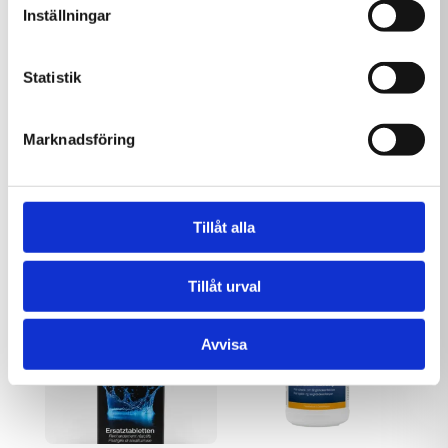
Inställningar
Statistik
Marknadsföring
Delphin SPA Startset
Delphin SPA Gel
Klor Tabs
Cleaner 1L
895,00
kr
179,00
kr
Tillåt alla
Tillåt urval
Avvisa