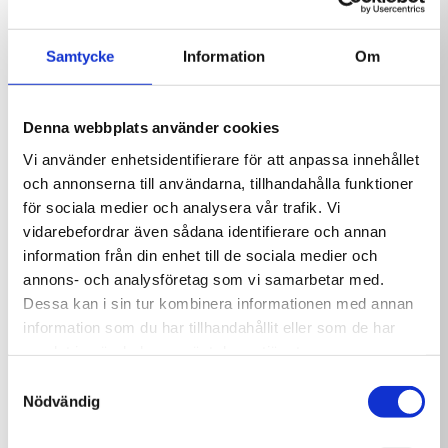
Fördelar
Delphin SPA Filter
Delphin SPA pH Minus
Samtycke
Information
Om
Cleaner 1L
1,5 kg
Långsamlösande klortabletter för spabad
199,00
kr
89,00
kr
För kontinuerlig klorering av spavatten
Passar bra när spabadet inte används under
Denna webbplats använder cookies
längre perioder
Vi använder enhetsidentifierare för att anpassa innehållet
Ger jämnare och mer långvarig klordosering
och annonserna till användarna, tillhandahålla funktioner
Smidig dosering i doseringsflottör
för sociala medier och analysera vår trafik. Vi
Hjälper till att hålla spavattnet rent och
vidarebefordrar även sådana identifierare och annan
hygieniskt
information från din enhet till de sociala medier och
Praktisk 1 kg förpackning
annons- och analysföretag som vi samarbetar med.
Dessa kan i sin tur kombinera informationen med annan
information som du har tillhandahållit eller som de har
Delphin SPA Klor 1 kg
Delphin SPA Gentle
Clarifier 1L
samlat in när du har använt deras tjänster.
179,00
kr
169,00
kr
Samtyckesval
Nödvändig