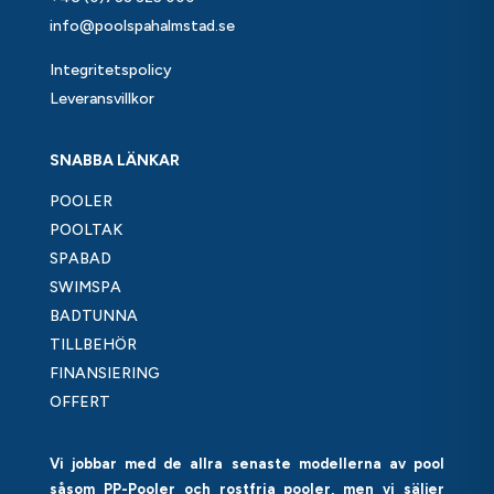
info@poolspahalmstad.se
Integritetspolicy
Leveransvillkor
SNABBA LÄNKAR
POOLER
POOLTAK
SPABAD
SWIMSPA
BADTUNNA
TILLBEHÖR
FINANSIERING
OFFERT
Vi jobbar med de allra senaste modellerna av pool
såsom PP-Pooler och rostfria pooler, men vi säljer