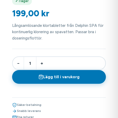
✓ I lager
199,00
kr
Långsamlösande klortabletter från Delphin SPA för
kontinuerlig klorering av spavatten. Passar bra i
doseringsflottör.
−
+
Lägg till i varukorg
Säker betalning
Snabb leverans
Fria returer