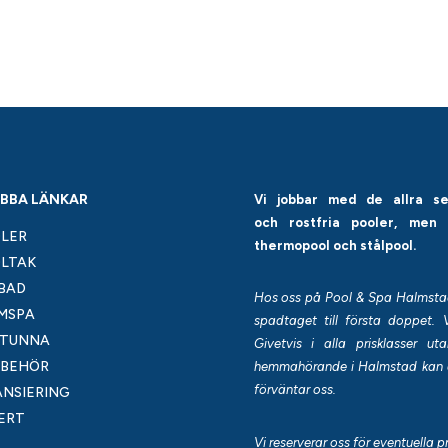
BBA LÄNKAR
Vi jobbar med de allra s
och rostfria pooler, men
LER
thermopool och stålpool.
LTAK
BAD
Hos oss på Pool & Spa Halmstad k
MSPA
spadtaget till första doppet. 
TUNNA
Givetvis i alla prisklasser 
LBEHÖR
hemmahörande i Halmstad kan d
förväntar oss.
ANSIERING
ERT
Vi reserverar oss för eventuella p