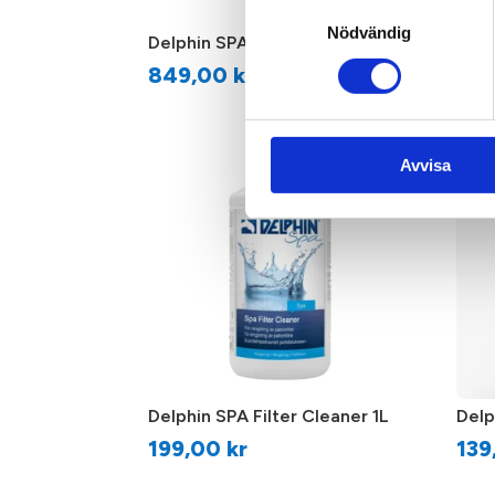
Samtyckesval
Nödvändig
Delphin SPA Startset Klor
MSpa
849,00
kr
54
Avvisa
Delphin SPA Filter Cleaner 1L
Delp
199,00
kr
13