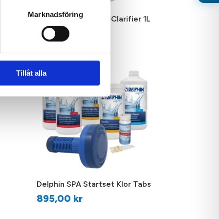
altet till aktivt brom
inator eller bromgenerator
Marknadsföring
Delphin SPA Gentle Clarifier 1L
169,00
kr
Tillåt alla
Delphin SPA Startset Klor Tabs
895,00
kr