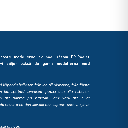
enaste modellerna av pool såsom PP-Pooler
 vi säljer också de gamla modellerna med
öper du helheten från idé till planering, från första
Vi har spabad, swimspa, pooler och alla tillbehör.
utan att tumma på kvalitén. Tack vare att vi är
u räkna med den service och support som vi själva
risändringar.