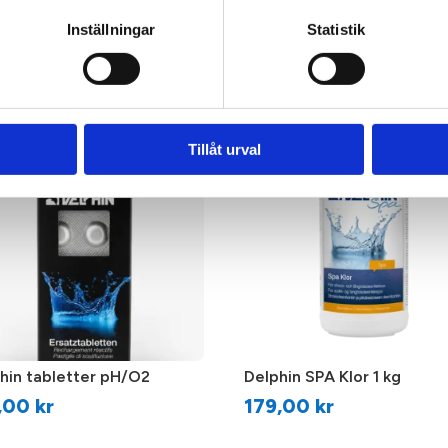
Bromgeneratorn omvandlar s
Passar för spabad med brom
Inställningar
Statistik
 Lilla Startpaketet
Delphin SPA pH Plus 1 kg
Praktisk 3 kg förpackning
9,00
kr
89,00
kr
Tillåt urval
hin tabletter pH/O2
Delphin SPA Klor 1 kg
9,00
kr
179,00
kr