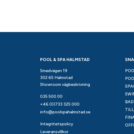
POOL & SPA HALMSTAD
SNA
Smedvägen 19
POO
302 65 Halmstad
POO
Showroom vägbeskrivning
SPA
SWI
035 500 00
BAD
+46 (0)733 325 000
TIL
info@poolspahalmstad.se
FIN
Integritetspolicy
OFF
Leveransvillkor