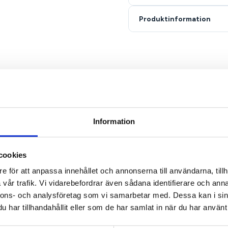
Produktinformation
Delphin SPA Brom Salt anvä
bromgenerator.
Bromsaltet tillsätts i spa
Vikt
3.
bromgeneratorn till brom, so
Mått
N/
desinficera vattnet. Det är 
spabad med bromgenerator oc
Kategorier
Sp
hygieniskt.
För bästa vattenbalans bör
Information
användning av bromgenerato
även bromvärdet och juster
cookies
Följ alltid doseringsanvisn
e för att anpassa innehållet och annonserna till användarna, tillh
Fördelar
vår trafik. Vi vidarebefordrar även sådana identifierare och anna
nnons- och analysföretag som vi samarbetar med. Dessa kan i sin
Bromsalt för spabad med 
Klorfritt alternativ för des
har tillhandahållit eller som de har samlat in när du har använt 
Hjälper till att hålla spava